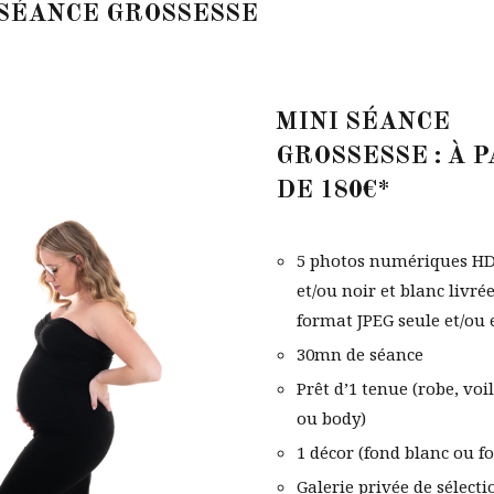
 SÉANCE GROSSESSE
MINI SÉANCE
GROSSESSE : À 
DE 180€
*
5 photos numériques HD
et/ou noir et blanc livré
format JPEG seule et/ou 
30mn de séance
Prêt d’1 tenue (robe, voi
ou body)
1 décor (fond blanc ou f
Galerie privée de sélecti