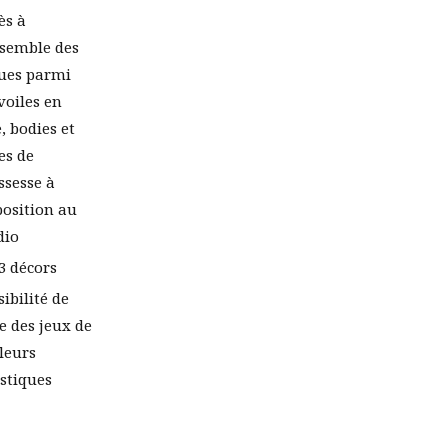
ès à
nsemble des
ues parmi
 voiles en
e, bodies et
es de
ssesse à
position au
dio
 3 décors
sibilité de
re des jeux de
leurs
istiques