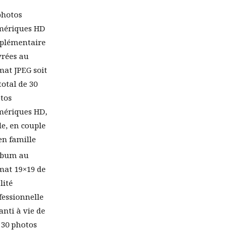
photos
ériques HD
plémentaire
ivrées au
mat JPEG soit
total de 30
tos
ériques HD,
le, en couple
en famille
lbum au
mat 19×19 de
lité
fessionnelle
anti à vie de
 30 photos