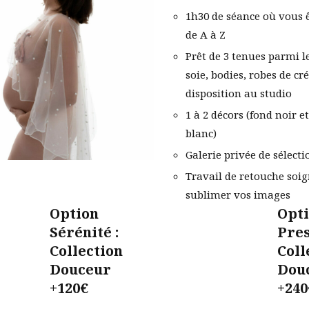
1h30 de séance où vous 
de A à Z
Prêt de 3 tenues parmi l
soie, bodies, robes de cr
disposition au studio
1 à 2 décors (fond noir e
blanc)
Galerie privée de sélecti
Travail de retouche soi
sublimer vos images
Option
Opt
Sérénité :
Pres
Collection
Coll
Douceur
Dou
+120€
+240