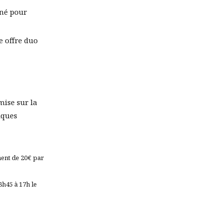
gné pour
 offre duo
mise sur la
iques
ment de 20€ par
8h45 à 17h le