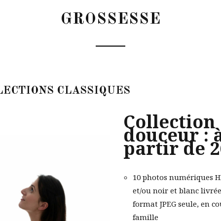
GROSSESSE
LECTIONS CLASSIQUES
Collection
douceur : 
partir de 
10 photos numériques H
et/ou noir et blanc livré
format JPEG seule, en co
famille