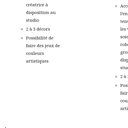
créatrice à
Acc
disposition au
l’e
studio
ten
2 à 3 décors
les
soi
Possibilité de
rob
faire des jeux de
gro
couleurs
dis
artistiques
stu
2 à
Pos
fai
cou
art