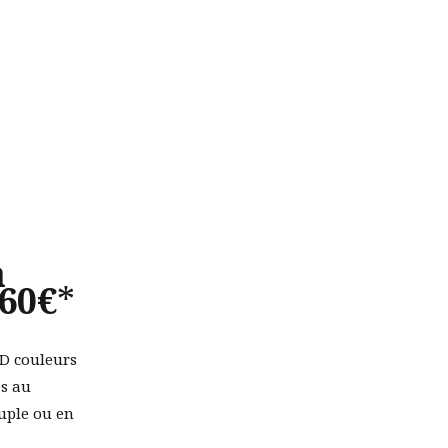
à
260€
*
D couleurs
es au
uple ou en