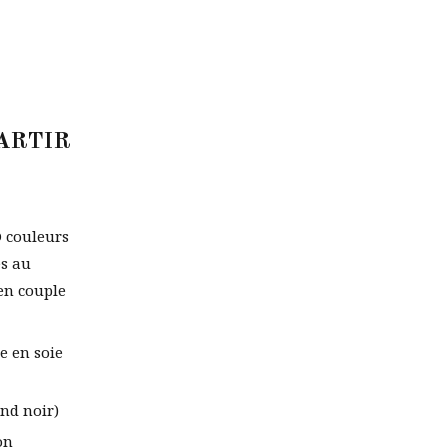
PARTIR
 couleurs
es au
en couple
le en soie
ond noir)
on