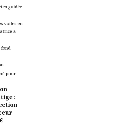
êtes guidée
es voiles en
éatrice à
t fond
on
gné pour
ion
tige :
ection
ceur
€