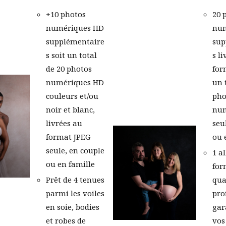
+10 photos
20 
numériques HD
num
supplémentaire
sup
s soit un total
s l
de 20 photos
for
numériques HD
un 
couleurs et/ou
pho
noir et blanc,
num
livrées au
seu
format JPEG
ou 
seule, en couple
1 a
ou en famille
for
Prêt de 4 tenues
qua
parmi les voiles
pro
en soie, bodies
gar
et robes de
vos