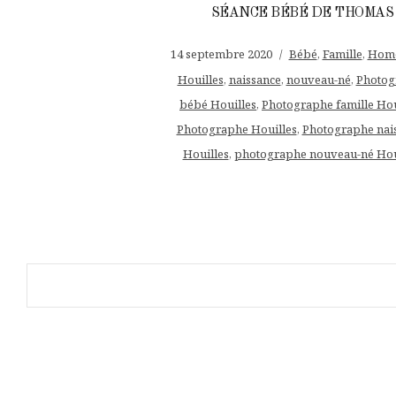
SÉANCE BÉBÉ DE THOMAS
14 septembre 2020
Bébé
,
Famille
,
Home
Houilles
,
naissance
,
nouveau-né
,
Photog
bébé Houilles
,
Photographe famille Hou
Photographe Houilles
,
Photographe nai
Houilles
,
photographe nouveau-né Hou