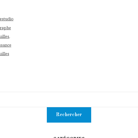
studio
raphe
illes
,
ssance
illes