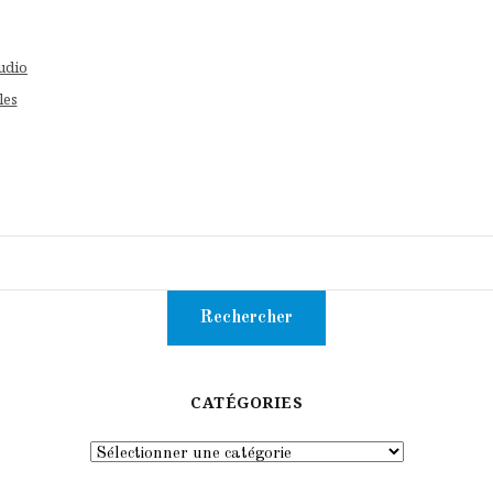
udio
les
CATÉGORIES