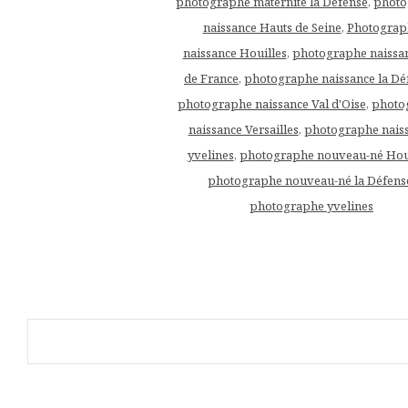
photographe maternité la Défense
,
photo
naissance Hauts de Seine
,
Photograp
naissance Houilles
,
photographe naissan
de France
,
photographe naissance la Dé
photographe naissance Val d'Oise
,
photo
naissance Versailles
,
photographe nais
yvelines
,
photographe nouveau-né Hou
photographe nouveau-né la Défens
photographe yvelines