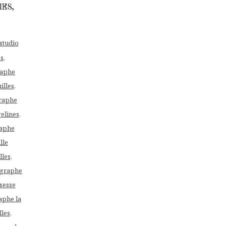
IES,
tudio
es
,
raphe
illes
,
raphe
elines
,
aphe
lle
lles
,
graphe
sesse
aphe la
les
,