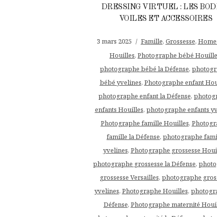
DRESSING VIRTUEL : LES BOD
VOILES ET ACCESSOIRES
3 mars 2025
Famille
,
Grossesse
,
Homes
Houilles
,
Photographe bébé Houill
photographe bébé la Défense
,
photog
bébé yvelines
,
Photographe enfant Hou
photographe enfant la Défense
,
photog
enfants Houilles
,
photographe enfants yv
Photographe famille Houilles
,
Photogr
famille la Défense
,
photographe fami
yvelines
,
Photographe grossesse Houi
photographe grossesse la Défense
,
photo
grossesse Versailles
,
photographe gros
yvelines
,
Photographe Houilles
,
photogr
Défense
,
Photographe maternité Houil