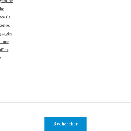
graphe
he
ce Ile
fense
,
graphe
sance
illes
,
e
,