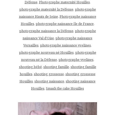
Défense
,
Photographe maternité Houilles
,
photographe maternité la Défense
,
photographe
naissance Hauts de Seine
,
Photographe naissance
Houilles
,
photographe naissance Ile de France
,
photographe naissance la Défense
,
photographe
naissance Val d'Oise
,
photographe naissance
Versailles
,
photographe naissance yvelines
,
photographe nouveau-né Houilles
,
photographe
nouveau-né la Défense
,
photographe yvelines
,
shooting bébé
,
shooting famille
,
shooting famille
houilles
,
shooting grossesse
,
shooting grossesse
Houilles
,
shooting naissance
,
shooting naissance
Houilles
,
Smash the cake Houilles