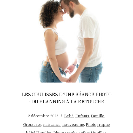
LES COULISSES D’UNE SÉANCE PHOTO
: DU PLANNING À LA RETOUCHE
2 décembre 2025
Bébé
,
Enfants
,
Famille
,
Grossesse
,
naissance
,
nouveau-né
,
Photographe
bébé Houilles
,
Photographe enfant Houilles
,