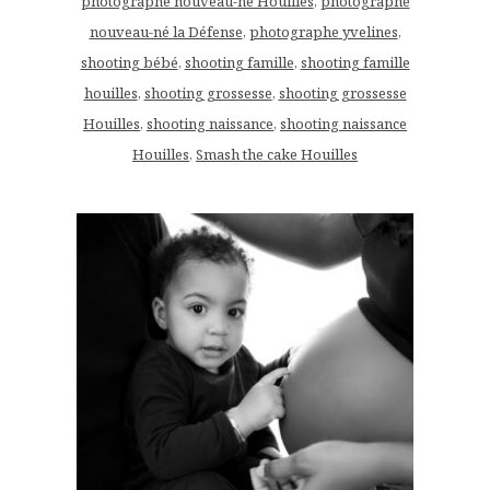
photographe nouveau-né Houilles
,
photographe
nouveau-né la Défense
,
photographe yvelines
,
shooting bébé
,
shooting famille
,
shooting famille
houilles
,
shooting grossesse
,
shooting grossesse
Houilles
,
shooting naissance
,
shooting naissance
Houilles
,
Smash the cake Houilles