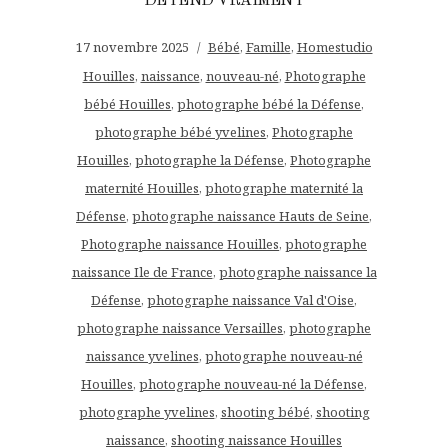
DÉTEND VRAIMENT
17 novembre 2025
Bébé
,
Famille
,
Homestudio
Houilles
,
naissance
,
nouveau-né
,
Photographe
bébé Houilles
,
photographe bébé la Défense
,
photographe bébé yvelines
,
Photographe
Houilles
,
photographe la Défense
,
Photographe
maternité Houilles
,
photographe maternité la
Défense
,
photographe naissance Hauts de Seine
,
Photographe naissance Houilles
,
photographe
naissance Ile de France
,
photographe naissance la
Défense
,
photographe naissance Val d'Oise
,
photographe naissance Versailles
,
photographe
naissance yvelines
,
photographe nouveau-né
Houilles
,
photographe nouveau-né la Défense
,
photographe yvelines
,
shooting bébé
,
shooting
naissance
,
shooting naissance Houilles