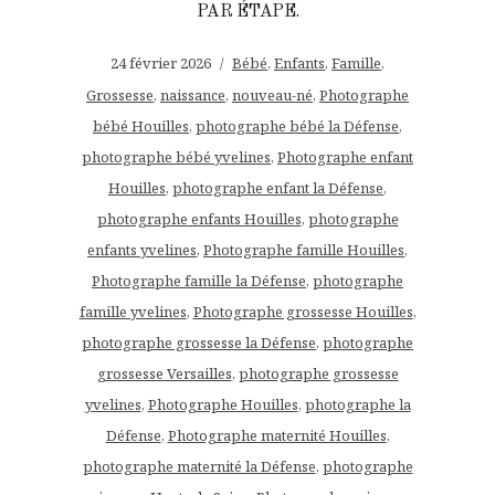
PAR ÉTAPE.
24 février 2026
Bébé
,
Enfants
,
Famille
,
Grossesse
,
naissance
,
nouveau-né
,
Photographe
bébé Houilles
,
photographe bébé la Défense
,
photographe bébé yvelines
,
Photographe enfant
Houilles
,
photographe enfant la Défense
,
photographe enfants Houilles
,
photographe
enfants yvelines
,
Photographe famille Houilles
,
Photographe famille la Défense
,
photographe
famille yvelines
,
Photographe grossesse Houilles
,
photographe grossesse la Défense
,
photographe
grossesse Versailles
,
photographe grossesse
yvelines
,
Photographe Houilles
,
photographe la
Défense
,
Photographe maternité Houilles
,
photographe maternité la Défense
,
photographe