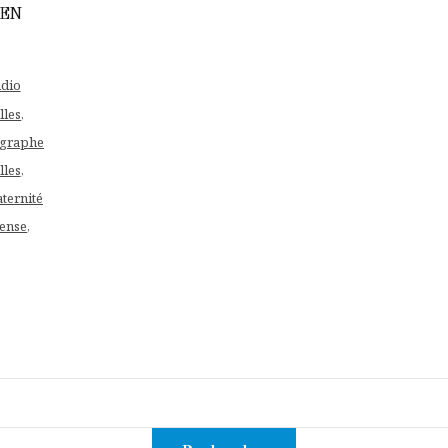
 EN
dio
lles
,
graphe
lles
,
ternité
fense
,