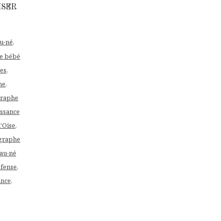
ISER
u-né
,
e bébé
es
,
ne
,
raphe
ssance
'Oise
,
graphe
au-né
fense
,
ance
,