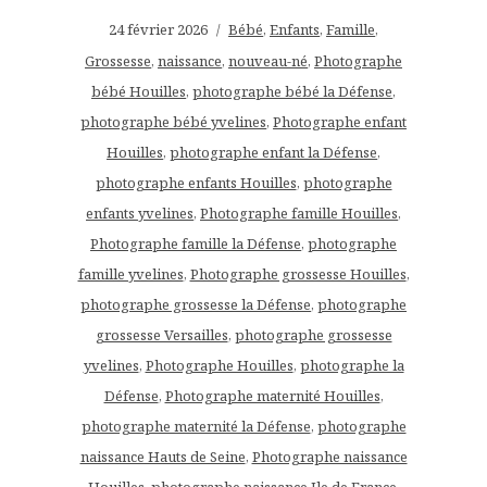
24 février 2026
Bébé
,
Enfants
,
Famille
,
Grossesse
,
naissance
,
nouveau-né
,
Photographe
bébé Houilles
,
photographe bébé la Défense
,
photographe bébé yvelines
,
Photographe enfant
Houilles
,
photographe enfant la Défense
,
photographe enfants Houilles
,
photographe
enfants yvelines
,
Photographe famille Houilles
,
Photographe famille la Défense
,
photographe
famille yvelines
,
Photographe grossesse Houilles
,
photographe grossesse la Défense
,
photographe
grossesse Versailles
,
photographe grossesse
yvelines
,
Photographe Houilles
,
photographe la
Défense
,
Photographe maternité Houilles
,
photographe maternité la Défense
,
photographe
naissance Hauts de Seine
,
Photographe naissance
Houilles
,
photographe naissance Ile de France
,