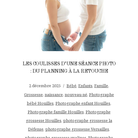
LES COULISSES D’UNE SÉANCE PHOTO
: DU PLANNING À LA RETOUCHE
2 décembre 2025
Bébé
,
Enfants
,
Famille
,
Grossesse
,
naissance
,
nouveau-né
,
Photographe
bébé Houilles
,
Photographe enfant Houilles
,
Photographe famille Houilles
,
Photographe
grossesse Houilles
,
photographe grossesse la
Défense
,
photographe grossesse Versailles
,
photographe grossesse yvelines
,
Photographe