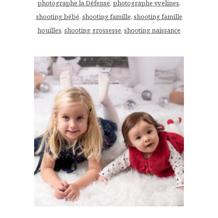
photographe la Défense
,
photographe yvelines
,
shooting bébé
,
shooting famille
,
shooting famille
houilles
,
shooting grossesse
,
shooting naissance