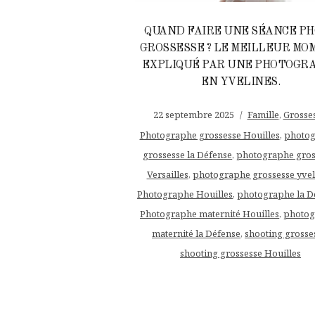
QUAND FAIRE UNE SÉANCE P
GROSSESSE ? LE MEILLEUR MO
EXPLIQUÉ PAR UNE PHOTOGR
EN YVELINES.
22 septembre 2025
Famille
,
Grosse
Photographe grossesse Houilles
,
photo
grossesse la Défense
,
photographe gros
Versailles
,
photographe grossesse yvel
Photographe Houilles
,
photographe la D
Photographe maternité Houilles
,
photog
maternité la Défense
,
shooting grosse
shooting grossesse Houilles