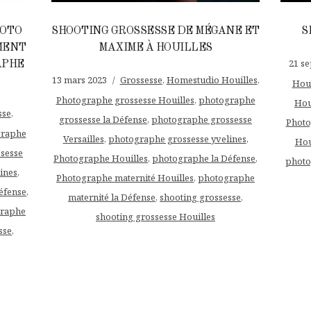
HOTO
SHOOTING GROSSESSE DE MÉGANE ET
S
MENT
MAXIME À HOUILLES
21 s
APHE
13 mars 2023
Grossesse
,
Homestudio Houilles
,
Houi
Photographe grossesse Houilles
,
photographe
Hou
sse
,
grossesse la Défense
,
photographe grossesse
Photo
graphe
Versailles
,
photographe grossesse yvelines
,
Hou
sesse
Photographe Houilles
,
photographe la Défense
,
photo
ines
,
Photographe maternité Houilles
,
photographe
éfense
,
maternité la Défense
,
shooting grossesse
,
raphe
shooting grossesse Houilles
sse
,