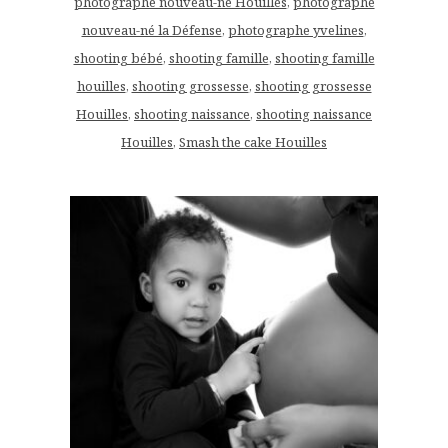
photographe nouveau-né Houilles
,
photographe
nouveau-né la Défense
,
photographe yvelines
,
shooting bébé
,
shooting famille
,
shooting famille
houilles
,
shooting grossesse
,
shooting grossesse
Houilles
,
shooting naissance
,
shooting naissance
Houilles
,
Smash the cake Houilles