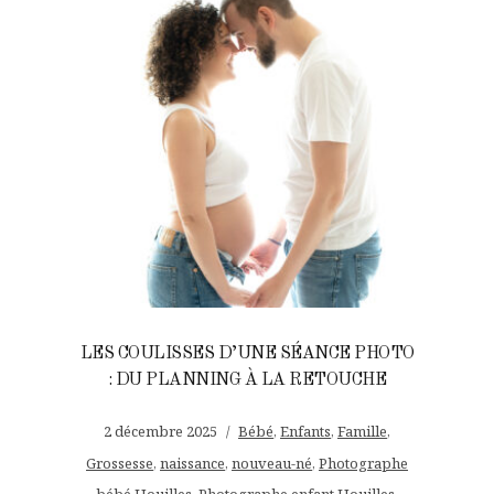
LES COULISSES D’UNE SÉANCE PHOTO
: DU PLANNING À LA RETOUCHE
2 décembre 2025
Bébé
,
Enfants
,
Famille
,
Grossesse
,
naissance
,
nouveau-né
,
Photographe
bébé Houilles
,
Photographe enfant Houilles
,