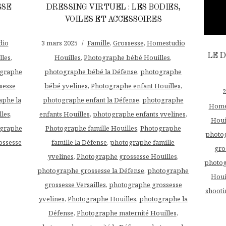
SSE
DRESSING VIRTUEL : LES BODIES,
VOILES ET ACCESSOIRES
dio
3 mars 2025
Famille
,
Grossesse
,
Homestudio
LE D
lles
,
Houilles
,
Photographe bébé Houilles
,
graphe
photographe bébé la Défense
,
photographe
sesse
bébé yvelines
,
Photographe enfant Houilles
,
2
aphe la
photographe enfant la Défense
,
photographe
Homes
les
,
enfants Houilles
,
photographe enfants yvelines
,
Houi
graphe
Photographe famille Houilles
,
Photographe
photog
ossesse
famille la Défense
,
photographe famille
gro
yvelines
,
Photographe grossesse Houilles
,
photog
photographe grossesse la Défense
,
photographe
Houi
grossesse Versailles
,
photographe grossesse
shooti
yvelines
,
Photographe Houilles
,
photographe la
Défense
,
Photographe maternité Houilles
,