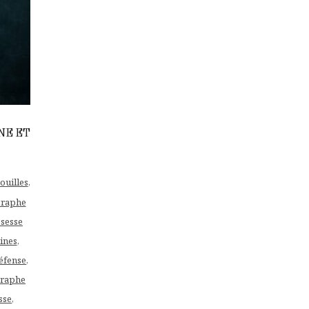
NE ET
uilles
,
graphe
sesse
ines
,
éfense
,
raphe
sse
,