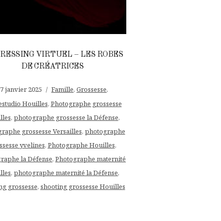
RESSING VIRTUEL – LES ROBES
DE CRÉATRICES
7 janvier 2025
Famille
,
Grossesse
,
tudio Houilles
,
Photographe grossesse
lles
,
photographe grossesse la Défense
,
raphe grossesse Versailles
,
photographe
ssesse yvelines
,
Photographe Houilles
,
raphe la Défense
,
Photographe maternité
lles
,
photographe maternité la Défense
,
ng grossesse
,
shooting grossesse Houilles