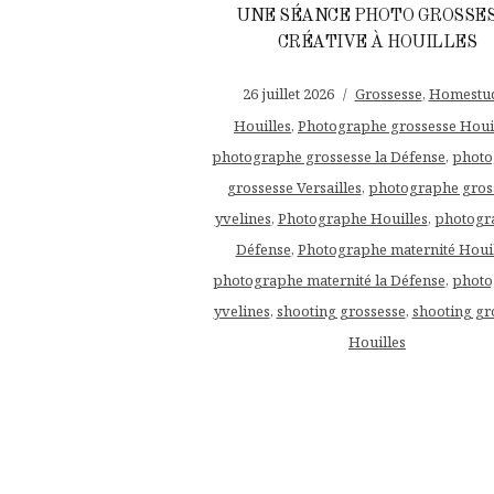
UNE SÉANCE PHOTO GROSSE
CRÉATIVE À HOUILLES
26 juillet 2026
Grossesse
,
Homestu
Houilles
,
Photographe grossesse Houi
photographe grossesse la Défense
,
photo
grossesse Versailles
,
photographe gros
yvelines
,
Photographe Houilles
,
photogr
Défense
,
Photographe maternité Houil
photographe maternité la Défense
,
photo
yvelines
,
shooting grossesse
,
shooting gr
Houilles