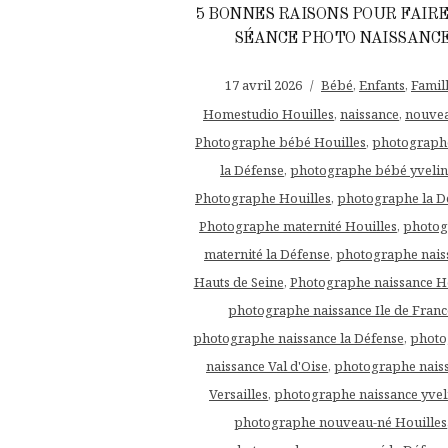
5 BONNES RAISONS POUR FAIR
SÉANCE PHOTO NAISSANC
17 avril 2026
Bébé
,
Enfants
,
Famil
Homestudio Houilles
,
naissance
,
nouve
Photographe bébé Houilles
,
photograph
la Défense
,
photographe bébé yvelin
Photographe Houilles
,
photographe la D
Photographe maternité Houilles
,
photog
maternité la Défense
,
photographe nais
Hauts de Seine
,
Photographe naissance Ho
photographe naissance Ile de Franc
photographe naissance la Défense
,
photo
naissance Val d'Oise
,
photographe nais
Versailles
,
photographe naissance yvel
photographe nouveau-né Houilles