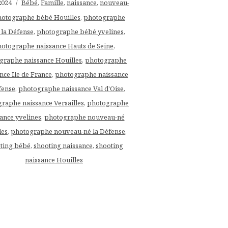
2024
Bébé
,
Famille
,
naissance
,
nouveau-
hotographe bébé Houilles
,
photographe
la Défense
,
photographe bébé yvelines
,
otographe naissance Hauts de Seine
,
graphe naissance Houilles
,
photographe
nce Ile de France
,
photographe naissance
fense
,
photographe naissance Val d'Oise
,
raphe naissance Versailles
,
photographe
ance yvelines
,
photographe nouveau-né
les
,
photographe nouveau-né la Défense
,
ting bébé
,
shooting naissance
,
shooting
naissance Houilles