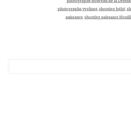
photographe nouveau-né la Défens
photographe yvelines
,
shooting bébé
,
sh
naissance
,
shooting naissance Houill