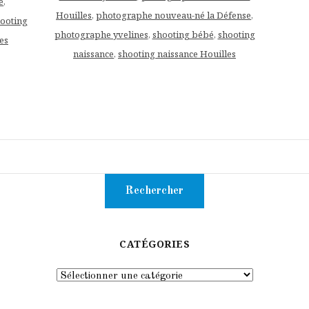
e
,
Houilles
,
photographe nouveau-né la Défense
,
ooting
photographe yvelines
,
shooting bébé
,
shooting
es
naissance
,
shooting naissance Houilles
CATÉGORIES