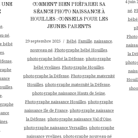
4 juin 
E UNE
COMMENT BIEN PRÉPARER SA
né
,
P
E
SÉANCE PHOTO NAISSANCE À
bébé 
HOUILLES : CONSEILS POUR LES
le
,
JEUNES PARENTS
ph
au-né
,
Photo
29 septembre 2025
Bébé
,
Famille
,
naissance
,
e bébé
naissa
nouveau-né
,
Photographe bébé Houilles
,
es
,
la Dé
photographe bébé la Défense
,
photographe
éfense
,
photog
bébé yvelines
,
Photographe Houilles
,
raphe
naiss
photographe la Défense
,
Photographe maternité
sance
Houil
Houilles
,
photographe maternité la Défense
,
uilles
,
shoo
photographe naissance Hauts de Seine
,
e
,
Photographe naissance Houilles
,
photographe
graphe
naissance Ile de France
,
photographe naissance
sance
la Défense
,
photographe naissance Val d'Oise
,
ines
,
photographe naissance Versailles
,
photographe
,
naissance yvelines
,
photographe nouveau-né