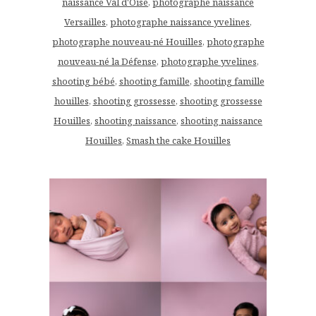
naissance Val d'Oise
,
photographe naissance
Versailles
,
photographe naissance yvelines
,
photographe nouveau-né Houilles
,
photographe
nouveau-né la Défense
,
photographe yvelines
,
shooting bébé
,
shooting famille
,
shooting famille
houilles
,
shooting grossesse
,
shooting grossesse
Houilles
,
shooting naissance
,
shooting naissance
Houilles
,
Smash the cake Houilles